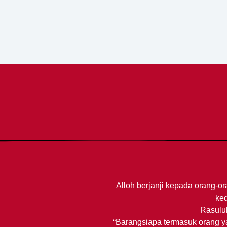
Alloh berjanji kepada orang-o
ke
Rasulul
“Barangsiapa termasuk orang y