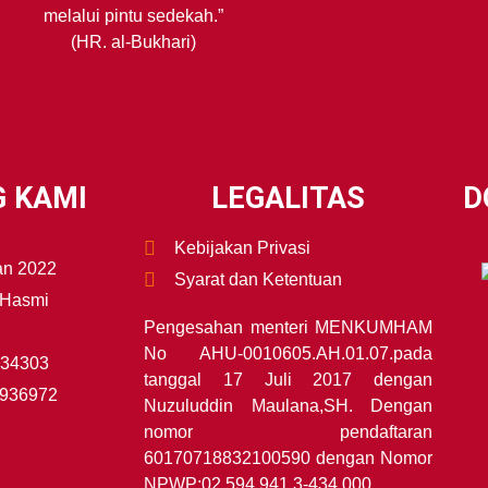
melalui pintu sedekah.”
(HR. al-Bukhari)
 KAMI
LEGALITAS
D
Kebijakan Privasi
an 2022
Syarat dan Ketentuan
 Hasmi
Pengesahan menteri MENKUMHAM
No AHU-0010605.AH.01.07.pada
634303
tanggal 17 Juli 2017 dengan
5936972
Nuzuluddin Maulana,SH. Dengan
nomor pendaftaran
60170718832100590 dengan Nomor
NPWP:02.594.941.3-434.000